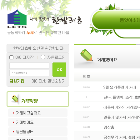
번호
9월 요가품앗이 거래
6474
난나, 돌멩이, 조각, 
레몬파이와의 거래입니
6472
민들레 몇가지 거래내역
6471
명상춤
6470
공정무역 커피, 설탕 
6469