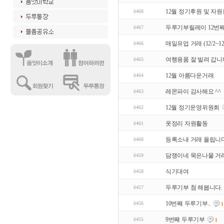
12월 정기후원 및 자
6468
두루기부릴레이 12번
6467
매일유업 거래 (12/2~12/
6466
여행용품 잘 빌려 갑니
6465
12월 아름다운거래
6464
레몬파이 감사해요 ^^
6463
12월 정기운영위원회
6462
옷정리 자원활동
6461
등록소내 거래 올립니다
6460
담쟁이네 묵은나물 거
6459
식기대여
6458
두루기부 첨 해봅니다.
6457
10번째 두루기부..
6456
1
9번째 두루기부
6455
1