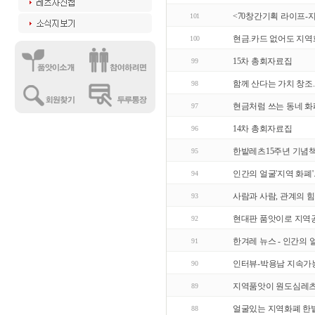
<70창간기획 라이프-
101
현금.카드 없어도 지역화
100
15차 총회자료집
99
함께 산다는 가치 창조..
98
현금처럼 쓰는 동네 화폐(2
97
14차 총회자료집
96
한밭레츠15주년 기념
95
인간의 얼굴'지역 화폐'...
94
사람과 사람, 관계의 힘 한
93
현대판 품앗이로 지역공동
92
한겨레 뉴스 - 인간의 얼굴
91
인터뷰-박용남 지속
90
지역품앗이 원도심레츠
89
얼굴있는 지역화폐 한
88