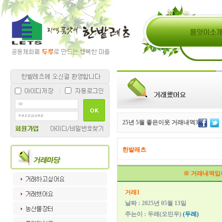
25년 5월 좋은이웃 거래내역3
한밭레츠
※ 거래내역입
거래1
날짜 : 2025년 05월 13일
주는이 : 두레(오민우)
(두레)