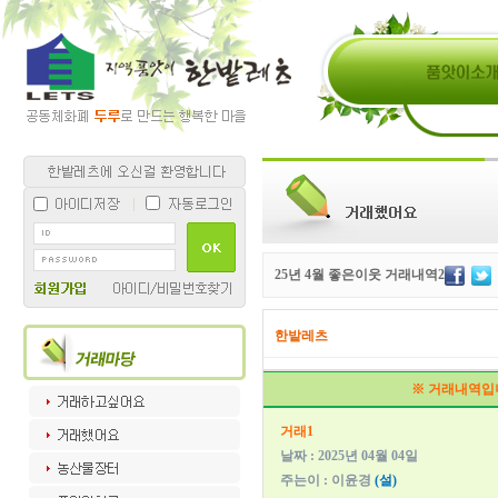
25년 4월 좋은이웃 거래내역2
한밭레츠
※ 거래내역입
거래1
날짜 : 2025년 04월 04일
주는이 : 이윤경
(설)