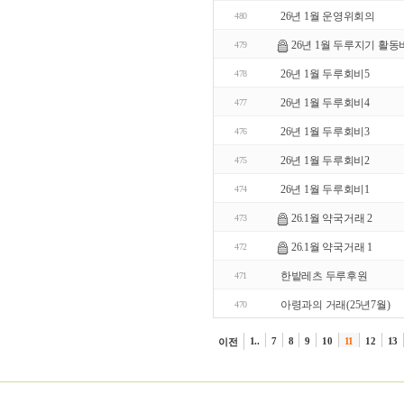
26년 1월 운영위회의
480
26년 1월 두루지기 활동
479
26년 1월 두루회비5
478
26년 1월 두루회비4
477
26년 1월 두루회비3
476
26년 1월 두루회비2
475
26년 1월 두루회비1
474
26.1월 약국거래 2
473
26.1월 약국거래 1
472
한밭레츠 두루후원
471
아령과의 거래(25년7월)
470
1..
7
8
9
10
11
12
13
이전