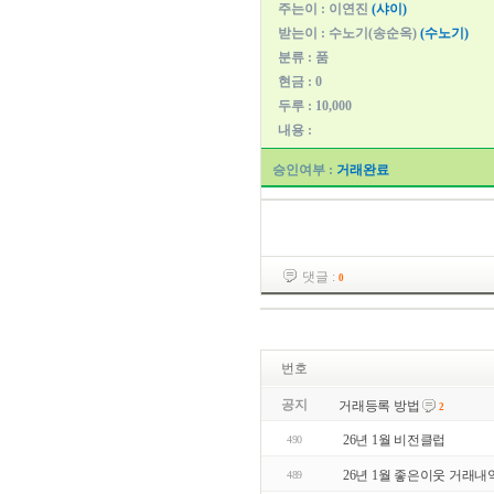
주는이 : 이연진
(샤이)
받는이 : 수노기(송순옥)
(수노기)
분류 : 품
현금 : 0
두루 : 10,000
내용 :
승인여부 :
거래완료
댓글 :
0
번호
공지
거래등록 방법
2
26년 1월 비전클럽
490
26년 1월 좋은이웃 거래내
489