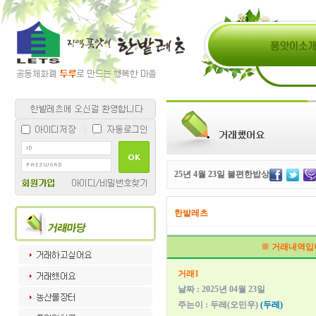
25년 4월 23일 불편한밥상
한밭레츠
※ 거래내역입
거래1
날짜 : 2025년 04월 23일
주는이 : 두레(오민우)
(두레)