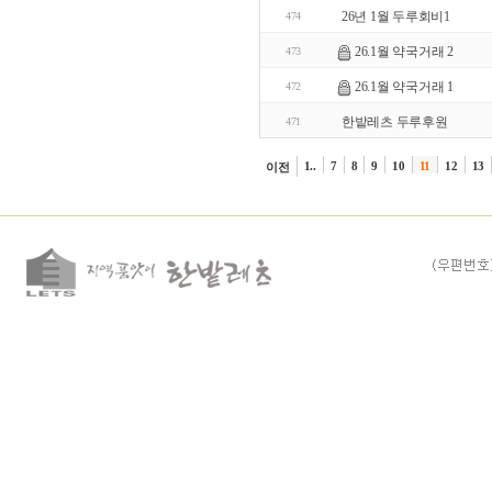
26년 1월 두루회비1
474
26.1월 약국거래 2
473
26.1월 약국거래 1
472
한밭레츠 두루후원
471
1..
7
8
9
10
11
12
13
이전