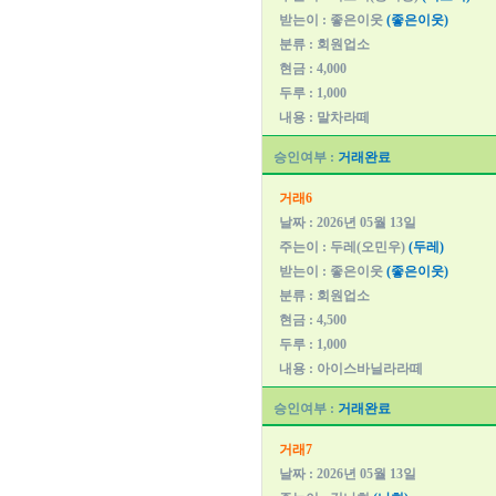
받는이 : 좋은이웃
(좋은이웃)
분류 : 회원업소
현금 : 4,000
두루 : 1,000
내용 : 말차라떼
승인여부 :
거래완료
거래6
날짜 : 2026년 05월 13일
주는이 : 두레(오민우)
(두레)
받는이 : 좋은이웃
(좋은이웃)
분류 : 회원업소
현금 : 4,500
두루 : 1,000
내용 : 아이스바닐라라떼
승인여부 :
거래완료
거래7
날짜 : 2026년 05월 13일