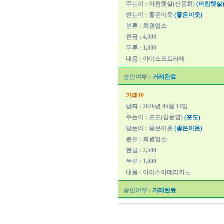
주는이 : 아침햇살(신용희)
(아침햇살
받는이 : 좋은이웃
(좋은이웃)
분류 : 회원업소
현금 : 4,000
두루 : 1,000
내용 : 아이스오트라떼
승인여부 :
거래완료
거래10
날짜 : 2026년 05월 13일
주는이 : 포도(김윤영)
(포도)
받는이 : 좋은이웃
(좋은이웃)
분류 : 회원업소
현금 : 2,500
두루 : 1,000
내용 : 아이스아메리카노
승인여부 :
거래완료