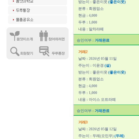
받는이 : 좋은이웃
(좋은이웃)
분류 : 회원업소
현금 : 4,000
두루 : 1,000
내용 : 말차라떼
승인여부 :
거래완료
거래2
날짜 : 2026년 05월 11일
주는이 : 이윤경
(설)
받는이 : 좋은이웃
(좋은이웃)
분류 : 회원업소
현금 : 4,000
두루 : 1,000
내용 : 아이스 오트라떼
승인여부 :
거래완료
거래3
날짜 : 2026년 05월 12일
주는이 : 두레(오민우)
(두레)