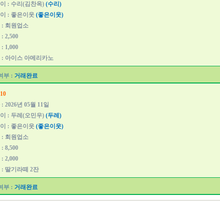
이 : 수리(김찬옥)
(수리)
이 : 좋은이웃
(좋은이웃)
 : 회원업소
: 2,500
: 1,000
 : 아이스 아메리카노
부 :
거래완료
10
: 2026년 05월 11일
이 : 두레(오민우)
(두레)
이 : 좋은이웃
(좋은이웃)
 : 회원업소
: 8,500
: 2,000
 : 딸기라떼 2잔
부 :
거래완료