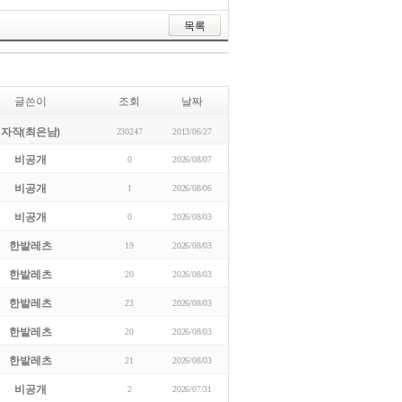
목록
글쓴이
조회
날짜
자작(최은남)
230247
2013/06/27
비공개
0
2026/08/07
비공개
1
2026/08/06
비공개
0
2026/08/03
한밭레츠
19
2026/08/03
한밭레츠
20
2026/08/03
한밭레츠
23
2026/08/03
한밭레츠
20
2026/08/03
한밭레츠
21
2026/08/03
비공개
2
2026/07/31