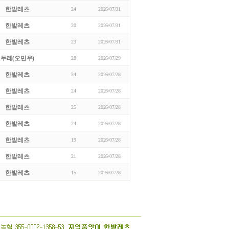
한밭레츠
24
2026/07/31
한밭레츠
20
2026/07/31
한밭레츠
23
2026/07/31
두레(오민우)
28
2026/07/29
한밭레츠
34
2026/07/28
한밭레츠
24
2026/07/28
한밭레츠
25
2026/07/28
한밭레츠
24
2026/07/28
한밭레츠
19
2026/07/28
한밭레츠
21
2026/07/28
한밭레츠
15
2026/07/28