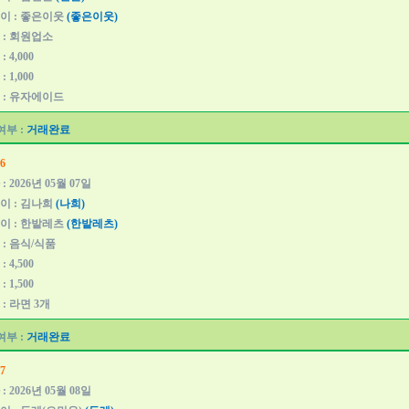
이 : 좋은이웃
(좋은이웃)
 : 회원업소
: 4,000
: 1,000
 : 유자에이드
부 :
거래완료
6
: 2026년 05월 07일
이 : 김나희
(나희)
이 : 한밭레츠
(한밭레츠)
 : 음식/식품
: 4,500
: 1,500
: 라면 3개
부 :
거래완료
7
: 2026년 05월 08일