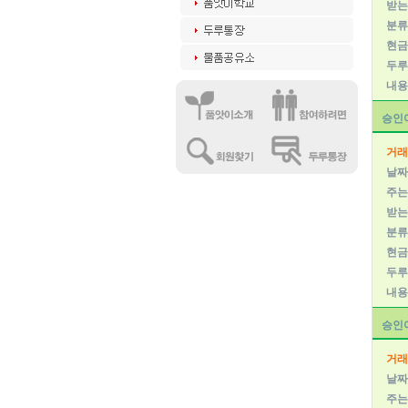
받는
분류
현금 
두루 
내용
승인여
거래
날짜 
주는
받는
분류
현금 
두루 
내용
승인여
거래
날짜 
주는