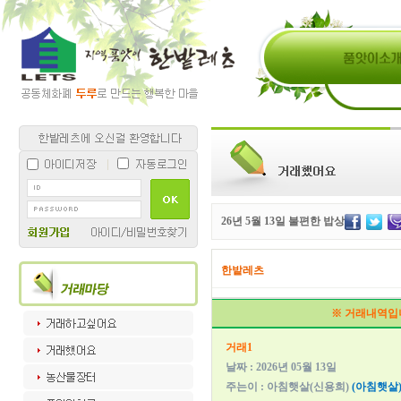
26년 5월 13일 불편한 밥상
한밭레츠
※ 거래내역입
거래1
날짜 : 2026년 05월 13일
주는이 : 아침햇살(신용희)
(아침햇살