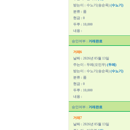
받는이 : 수노기(송순옥)
(수노기)
분류 : 품
현금 : 0
두루 : 10,000
내용 :
승인여부 :
거래완료
거래6
날짜 : 2026년 05월 13일
주는이 : 두레(오민우)
(두레)
받는이 : 수노기(송순옥)
(수노기)
분류 : 품
현금 : 0
두루 : 10,000
내용 :
승인여부 :
거래완료
거래7
날짜 : 2026년 05월 13일