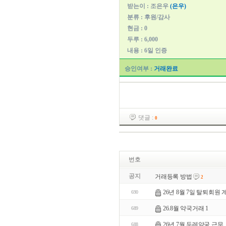
받는이 : 조은우
(은우)
분류 : 후원/감사
현금 : 0
두루 : 6,000
내용 : 6일 인증
승인여부 :
거래완료
댓글 :
0
번호
공지
거래등록 방법
2
26년 8월 7일 탈퇴회원
690
26.8월 약국거래 1
689
26년 7월 두레약국 근무
688