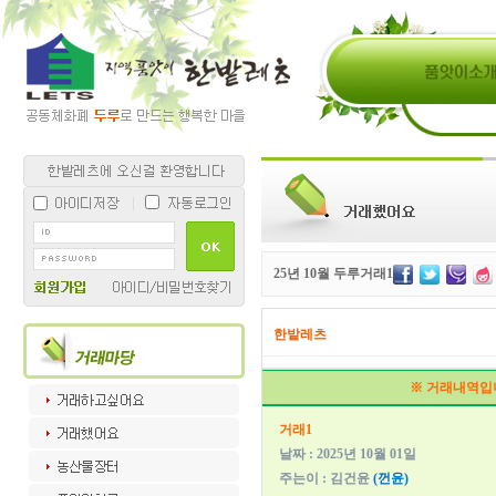
25년 10월 두루거래1
한밭레츠
※ 거래내역입
거래1
날짜 : 2025년 10월 01일
주는이 : 김건윤
(껀윤)