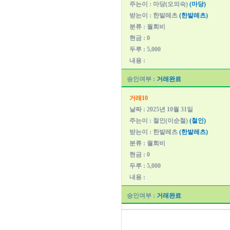
주는이 : 마당(오의숙)
(마당)
받는이 : 한밭레츠
(한밭레츠)
분류 : 월회비
현금 : 0
두루 : 5,000
내용 :
승인여부 :
거래완료
거래10
날짜 : 2025년 10월 31일
주는이 : 철인(이순철)
(철인)
받는이 : 한밭레츠
(한밭레츠)
분류 : 월회비
현금 : 0
두루 : 5,000
내용 :
승인여부 :
거래완료