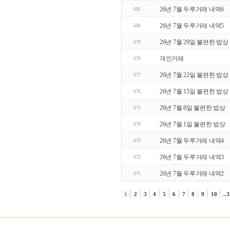
26년 7월 두루거래 내역6
681
26년 7월 두루거래 내역5
680
26년 7월 29일 불편한 밥상
679
개인거래
678
26년 7월 22일 불편한 밥상
677
26년 7월 15일 불편한 밥상
676
26년 7월 8일 불편한 밥상
675
26년 7월 1일 불편한 밥상
674
26년 7월 두루거래 내역4
673
26년 7월 두루거래 내역3
672
26년 7월 두루거래 내역2
671
1
2
3
4
5
6
7
8
9
10
..