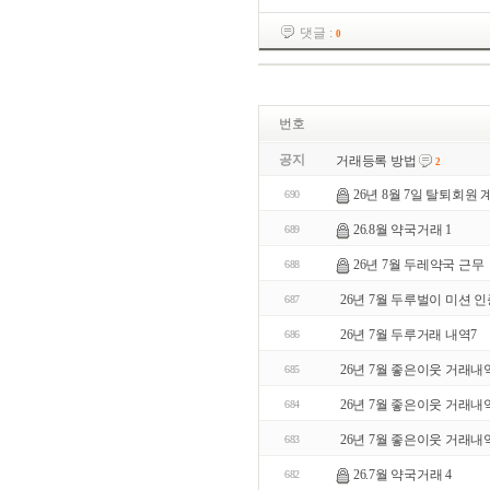
댓글 :
0
번호
공지
거래등록 방법
2
26년 8월 7일 탈퇴회원
690
26.8월 약국거래 1
689
26년 7월 두레약국 근무
688
26년 7월 두루벌이 미션 
687
26년 7월 두루거래 내역7
686
26년 7월 좋은이웃 거래내
685
26년 7월 좋은이웃 거래내
684
26년 7월 좋은이웃 거래내
683
26.7월 약국거래 4
682