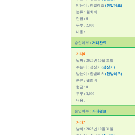
받는이 : 한밭레츠
(한밭레츠)
분류 : 월회비
현금 : 0
두루 : 2,000
내용 :
승인여부 :
거래완료
거래6
날짜 : 2025년 10월 31일
주는이 : 정상기
(정상기)
받는이 : 한밭레츠
(한밭레츠)
분류 : 월회비
현금 : 0
두루 : 5,000
내용 :
승인여부 :
거래완료
거래7
날짜 : 2025년 10월 31일