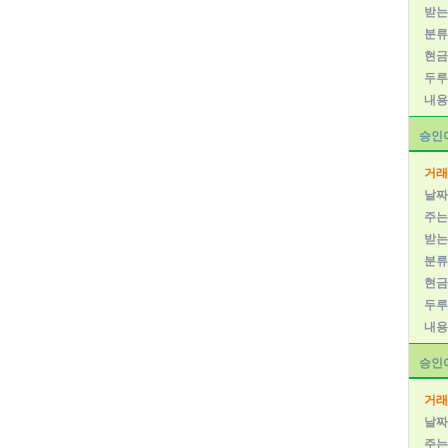
받는
분류
현금 
두루 
내용 
승인여
거래
날짜 
주는
받는
분류
현금 
두루 
내용
승인여
거래
날짜 
주는