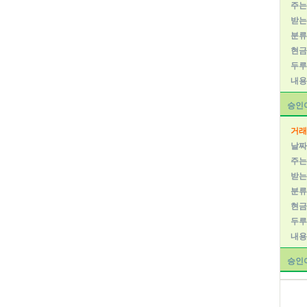
주는
받는
분류
현금 
두루 
내용
승인여
거래
날짜 
주는
받는
분류
현금 
두루 
내용
승인여