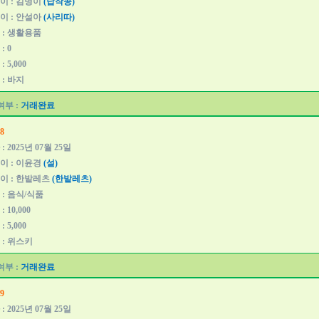
이 : 김명이
(납작콩)
이 : 안설아
(사리따)
 : 생활용품
: 0
: 5,000
 : 바지
부 :
거래완료
8
: 2025년 07월 25일
이 : 이윤경
(설)
이 : 한밭레츠
(한밭레츠)
 : 음식/식품
: 10,000
: 5,000
 : 위스키
부 :
거래완료
9
: 2025년 07월 25일