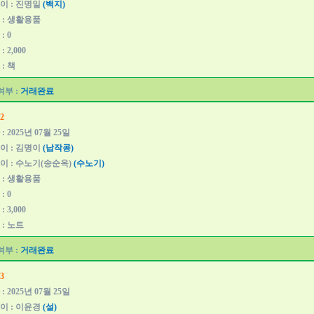
이 : 진명일
(백지)
 : 생활용품
: 0
: 2,000
: 책
부 :
거래완료
2
: 2025년 07월 25일
이 : 김명이
(납작콩)
이 : 수노기(송순옥)
(수노기)
 : 생활용품
: 0
: 3,000
 : 노트
부 :
거래완료
3
: 2025년 07월 25일
이 : 이윤경
(설)