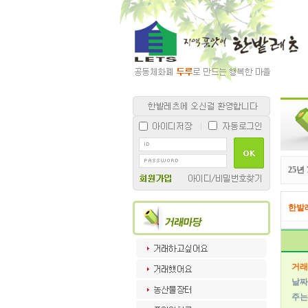
25년
한밭
거래
날짜 
주는