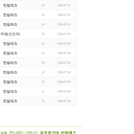
한밭레츠
24
2026/07/31
한밭레츠
20
2026/07/31
한밭레츠
24
2026/07/31
두레(오민우)
29
2026/07/29
한밭레츠
35
2026/07/28
한밭레츠
25
2026/07/28
한밭레츠
26
2026/07/28
한밭레츠
24
2026/07/28
한밭레츠
19
2026/07/28
한밭레츠
22
2026/07/28
한밭레츠
15
2026/07/28