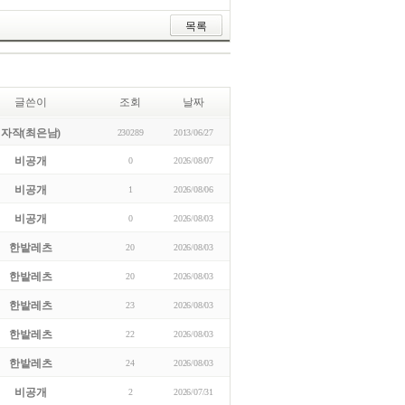
목록
글쓴이
조회
날짜
자작(최은남)
230289
2013/06/27
비공개
0
2026/08/07
비공개
1
2026/08/06
비공개
0
2026/08/03
한밭레츠
20
2026/08/03
한밭레츠
20
2026/08/03
한밭레츠
23
2026/08/03
한밭레츠
22
2026/08/03
한밭레츠
24
2026/08/03
비공개
2
2026/07/31