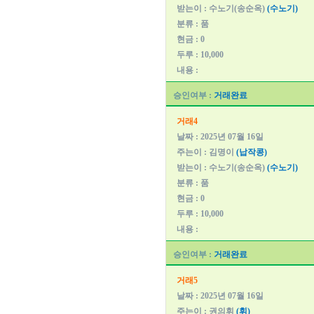
받는이 : 수노기(송순옥)
(수노기)
분류 : 품
현금 : 0
두루 : 10,000
내용 :
승인여부 :
거래완료
거래4
날짜 : 2025년 07월 16일
주는이 : 김명이
(납작콩)
받는이 : 수노기(송순옥)
(수노기)
분류 : 품
현금 : 0
두루 : 10,000
내용 :
승인여부 :
거래완료
거래5
날짜 : 2025년 07월 16일
주는이 : 권의휘
(휘)