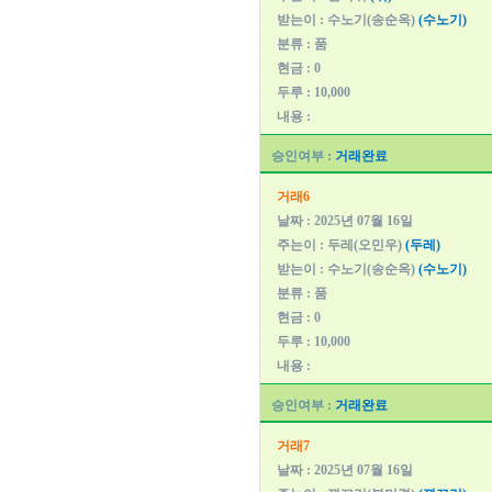
받는이 : 수노기(송순옥)
(수노기)
분류 : 품
현금 : 0
두루 : 10,000
내용 :
승인여부 :
거래완료
거래6
날짜 : 2025년 07월 16일
주는이 : 두레(오민우)
(두레)
받는이 : 수노기(송순옥)
(수노기)
분류 : 품
현금 : 0
두루 : 10,000
내용 :
승인여부 :
거래완료
거래7
날짜 : 2025년 07월 16일