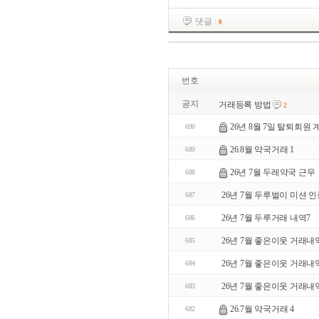
댓글 :
0
번호
공지
거래등록 방법
2
26년 8월 7일 탈퇴회원
690
26.8월 약국거래 1
689
26년 7월 두레약국 근무
688
26년 7월 두루벌이 미션 
687
26년 7월 두루거래 내역7
686
26년 7월 좋은이웃 거래내
685
26년 7월 좋은이웃 거래내
684
26년 7월 좋은이웃 거래내
683
26.7월 약국거래 4
682