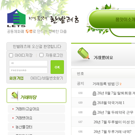
번호
공지
거래등록 방법
2
26년 8월 7일 탈퇴회원
690
26.8월 약국거래 1
689
26년 7월 두레약국 근무
688
26년 7월 두루벌이 미션 
687
26년 7월 두루거래 내역7
686