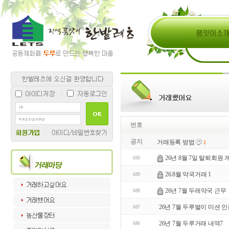
번호
공지
거래등록 방법
2
26년 8월 7일 탈퇴회원
690
26.8월 약국거래 1
689
26년 7월 두레약국 근무
688
26년 7월 두루벌이 미션 
687
26년 7월 두루거래 내역7
686