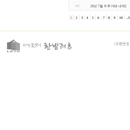
26년 7월 두루거래 내역2
671
1
2
3
4
5
6
7
8
9
10
..