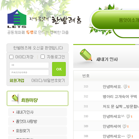
번호
안녕하세요.
313
1
병아리 고개숙여 꾸벅
312
저도 문 살짝 ,,,방문
311
안녕하세요^^
310
1
안녕하세여
309
1
안녕하세요~~
308
1