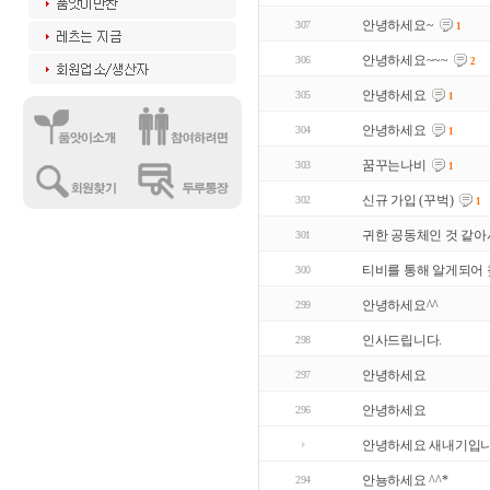
안녕하세요~
307
1
안녕하세요~~~
306
2
안녕하세요
305
1
안녕하세요
304
1
꿈꾸는나비
303
1
신규 가입 (꾸벅)
302
1
귀한 공동체인 것 같아서
301
티비를 통해 알게되어
300
안녕하세요^^
299
인사드립니다.
298
안녕하세요
297
안녕하세요
296
안녕하세요 새내기입
안뇽하세요 ^^*
294