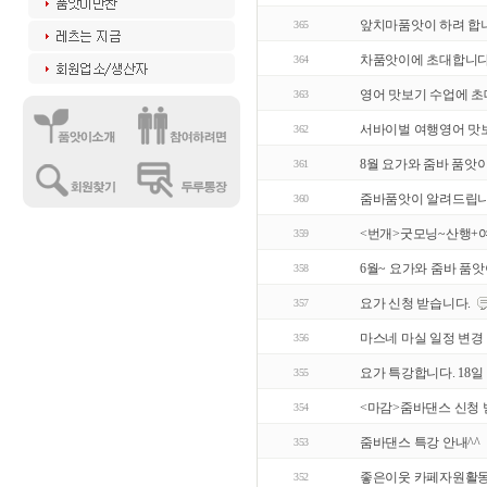
앞치마품앗이 하려 합
365
차품앗이에 초대합니다.
364
영어 맛보기 수업에 초
363
서바이벌 여행영어 맛
362
8월 요가와 줌바 품앗
361
줌바품앗이 알려드립
360
<번개>굿모닝~산행+
359
6월~ 요가와 줌바 품앗
358
요가 신청 받습니다.
357
마스네 마실 일정 변경
356
요가 특강합니다. 18일
355
<마감>줌바댄스 신청 
354
줌바댄스 특강 안내^^
353
좋은이웃 카페자원활
352