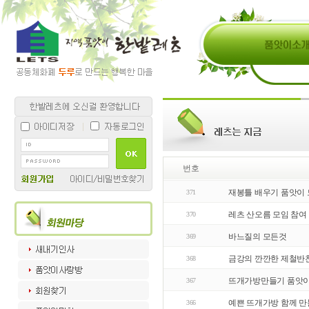
번호
재봉틀 배우기 품앗이 
371
레츠 산오름 모임 참여
370
바느질의 모든것
369
금강의 깐깐한 제철반
368
뜨개가방만들기 품앗이
367
예쁜 뜨개가방 함께 만
366