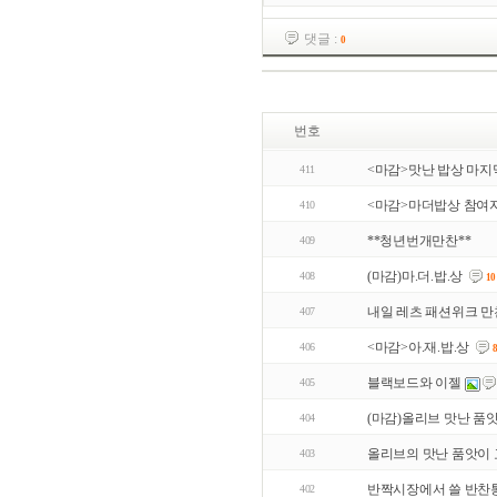
댓글 :
0
번호
<마감>맛난 밥상 마지막 
411
<마감>마더밥상 참여
410
**청년번개만찬**
409
(마감)마.더.밥.상
408
10
내일 레츠 패션위크 만
407
<마감>아.재.밥.상
406
블랙보드와 이젤
405
(마감)올리브 맛난 품앗
404
올리브의 맛난 품앗이
403
반짝시장에서 쓸 반찬
402