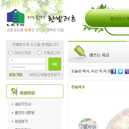
오늘은 채식, 비건 주,차,전
한밭레츠