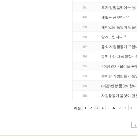
요가 일일품앗이^^
401
새활용 품앗이~^^
400
재미있는 품앗이 만들
399
알려드립니다.!!
398
총회 자원활동가 구합
397
함께 하는 채식명절~ 
396
<잠정연기>올리브 품
395
송이랑 가방만들기 품앗
394
(마감)찐빵 품앗이합니
393
자원활동가 품앗이 만
392
1
2
3
4
5
6
7
8
9
이전