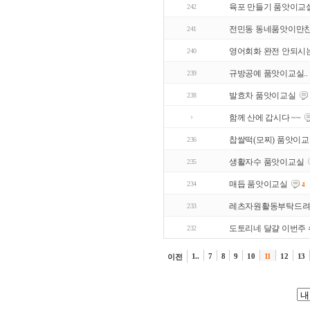
육포 만들기 품앗이교
242
전민동 동네품앗이만
241
영어회화 완전 안되시
240
규방공예 품앗이교실..
239
발효차 품앗이교실
238
함께 산에 갑시다 ~~
찹쌀떡(모찌) 품앗이
236
생활자수 품앗이교실
235
매듭 품앗이교실
234
4
레츠자원활동부탁드려
233
도토리네 달걀 이번주
232
1..
7
8
9
10
11
12
13
이전