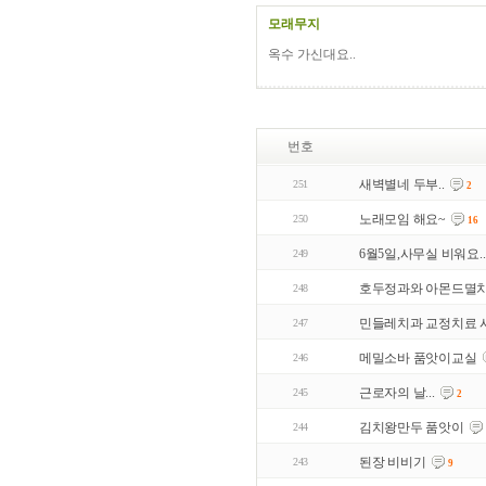
모래무지
옥수 가신대요..
번호
새벽별네 두부..
251
2
노래모임 해요~
250
16
6월5일,사무실 비워요..
249
호두정과와 아몬드멸
248
민들레치과 교정치료 
247
메밀소바 품앗이교실
246
근로자의 날...
245
2
김치왕만두 품앗이
244
된장 비비기
243
9