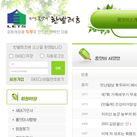
번호
공지
맛난밥상 호두파이 레
제7회 가족세우기 무
4371
[민들레] 건강리더양성과
4370
지리산 농군 농부의 편
4369
2016 김장결산
4368
4
이제 저 모르는 회원도 
4367