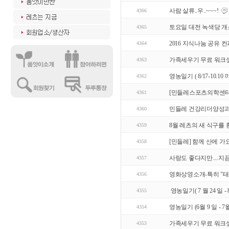
사람 살류..우..~~~!
4366
토요일 대전 녹색당 개
4365
2016 지식나눔 공유 
4364
가족세우기 무료 워크
4363
영농일기 ( 8/17-10.10 
4362
[민들레스포츠의학센터
4361
민들레 건강리더양성과
4360
8월 레츠의 새 식구를
4359
[민들레] 함께 산에 가요
4358
사랑도 좋다지만....지
4357
영화상영소개-특히 "태
4356
영농일기( 7 월 24 일 - 
4355
영농일기 (6월 9 일 - 7월
4354
가족세우기 무료 워크
4353