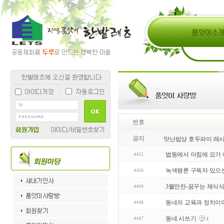
번호
공지
맛난밥상 호두파이 레
법동에서 아침에 요가 
4451
녹색평론 구독자 있으
4450
3월만찬-꿈꾸는 채식
4449
동네의 교육과 정치이
4448
동네 시쓰기
4447
1