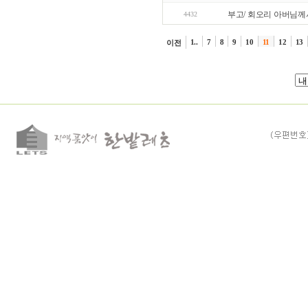
부고/ 회오리 아버님
4432
1..
7
8
9
10
11
12
13
이전