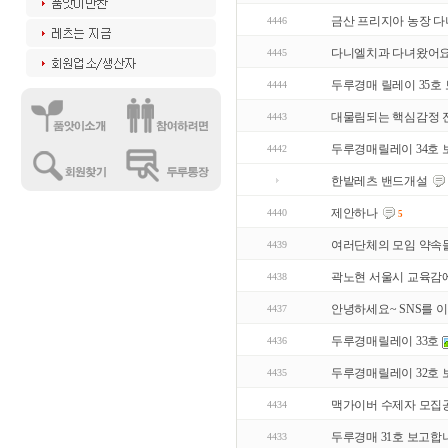
금산 프리지아 농장 
4446
다니엘치과 다녀왔어요
4445
두루경매 릴레이 35호
4444
대물림되는 핵심감정 
4443
두루경매릴레이 34호 
4442
한밭레츠 밴드개설
제안하나
4440
5
여러단체의 모임 약속들
4439
곽노현 서울시 교육감
4438
안녕하세요~ SNS를 
4437
두루경매릴레이 33호
4436
두루경매릴레이 32호 
4435
맥가이버 수제자 모집
4434
두루경매 31호 보고합
4433