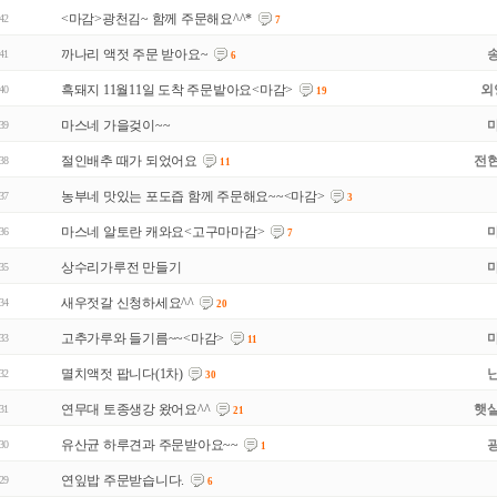
<마감>광천김~ 함께 주문해요^^*
42
7
까나리 액젓 주문 받아요~
41
6
흑돼지 11월11일 도착 주문밭아요<마감>
외
40
19
마스네 가을겆이~~
39
절인배추 때가 되었어요
전현
38
11
농부네 맛있는 포도즙 함께 주문해요~~<마감>
37
3
마스네 알토란 캐와요<고구마마감>
36
7
상수리가루전 만들기
35
새우젓갈 신청하세요^^
34
20
고추가루와 들기름~~<마감>
33
11
멸치액젓 팝니다(1차)
32
30
연무대 토종생강 왔어요^^
햇살
31
21
유산균 하루견과 주문받아요~~
30
1
연잎밥 주문받습니다.
29
6